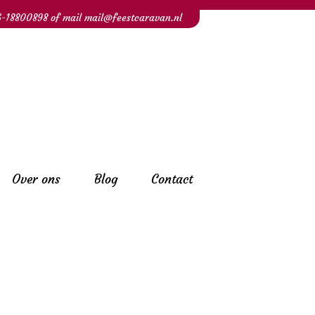
6-18800898
of mail
mail@feestcaravan.nl
Over ons
Blog
Contact