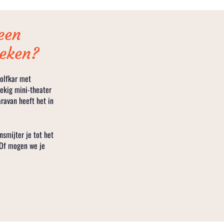
een
oeken?
golfkar met
ekig mini-theater
ravan heeft het in
nsmijter je tot het
 Of mogen we je