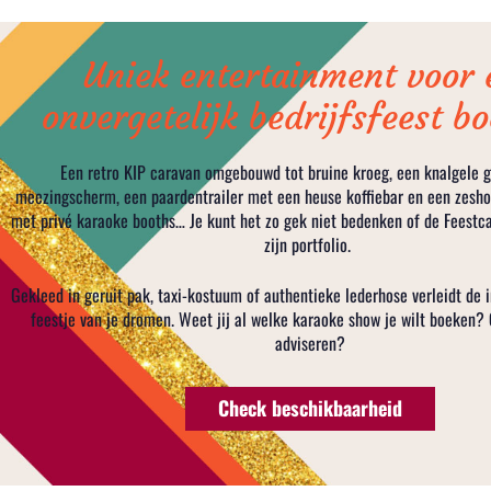
Uniek entertainment voor 
onvergetelijk bedrijfsfeest b
Een retro KIP caravan omgebouwd tot bruine kroeg, een knalgele 
meezingscherm, een paardentrailer met een heuse koffiebar en een zesho
met privé karaoke booths… Je kunt het zo gek niet bedenken of de Feestca
zijn portfolio.
Gekleed in geruit pak, taxi-kostuum of authentieke lederhose verleidt de i
feestje van je dromen. Weet jij al welke karaoke show je wilt boeken?
adviseren?
Check beschikbaarheid