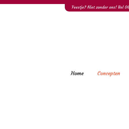
Feestje? Niet zonder ons! Bel
0
Home
Concepten