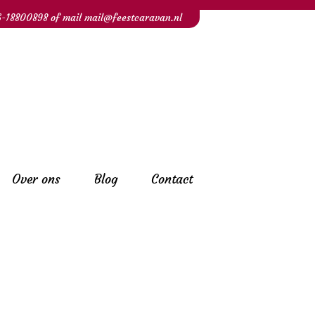
6-18800898
of mail
mail@feestcaravan.nl
Over ons
Blog
Contact