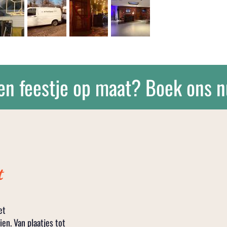
en feestje op maat? Boek ons n
t
et
en. Van plaatjes tot