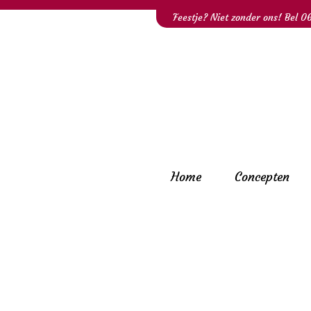
Feestje? Niet zonder ons! Bel
0
Home
Concepten