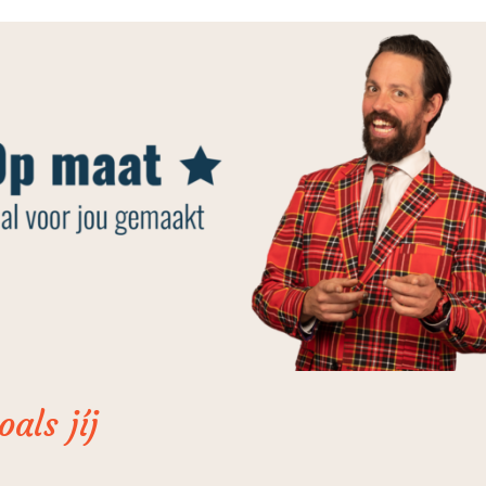
als jíj