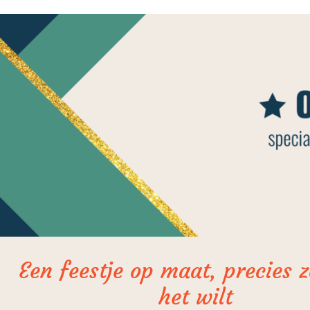
Een feestje op maat, precies zo
het wilt