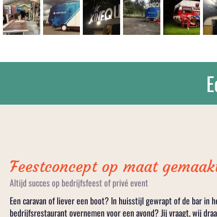
E
Feestconcept op maat gemaak
Altijd succes op bedrijfsfeest of privé event
Een caravan of liever een boot? In huisstijl gewrapt of de bar in h
bedrijfsrestaurant overnemen voor een avond? Jij vraagt, wij draai