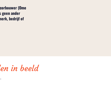
decorbouwer (Ome
s geen ander
rk, bedrijf of
en in beeld
…