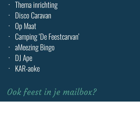
Thema inrichting
Disco Caravan
Op Maat
Camping ‘De Feestcarvan’
aMeezing Bingo
DJ Ape
KAR-aoke
Ook feest in je mailbox?
Wij verrassen je 4x per jaar!
Gelieve
dit
veld