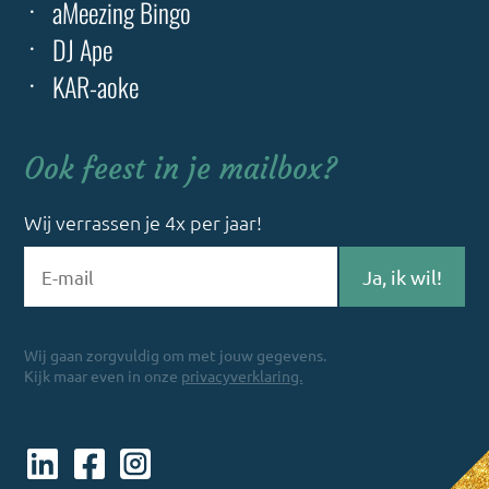
aMeezing Bingo
DJ Ape
KAR-aoke
Ook feest in je mailbox?
Wij verrassen je 4x per jaar!
Gelieve
dit
veld
leeg
Wij gaan zorgvuldig om met jouw gegevens.
te
Kijk maar even in onze
privacyverklaring.
laten.