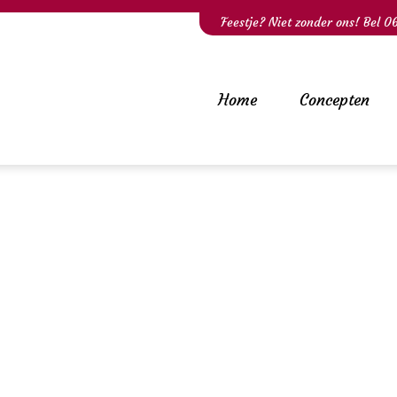
Feestje? Niet zonder ons! Bel
0
Home
Concepten