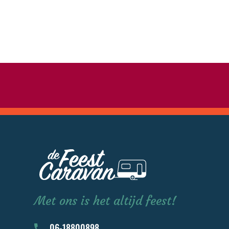
Met ons is het altijd feest!
06-18800898