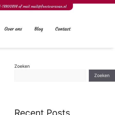
6-18800898
of mail
mail@feestcaravan.nl
Over ons
Blog
Contact
Zoeken
Zoeken
Recent Posts