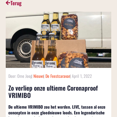
Terug
Door:
Ome Joop
|
Nieuws
|
De Feestcaravan
|
April 1, 2022
Zo verliep onze ultieme Coronaproof
VRIMIBO
De ultieme VRIMIBO zou het worden. LIVE, tussen al onze
concepten in onze gloednieuwe loods. Een legendarische