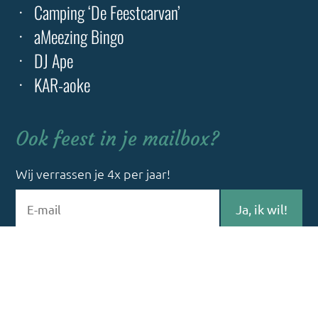
Camping ‘De Feestcarvan’
aMeezing Bingo
DJ Ape
KAR-aoke
Ook feest in je mailbox?
Wij verrassen je 4x per jaar!
Gelieve
dit
veld
leeg
Wij gaan zorgvuldig om met jouw gegevens.
te
Kijk maar even in onze
privacyverklaring.
laten.