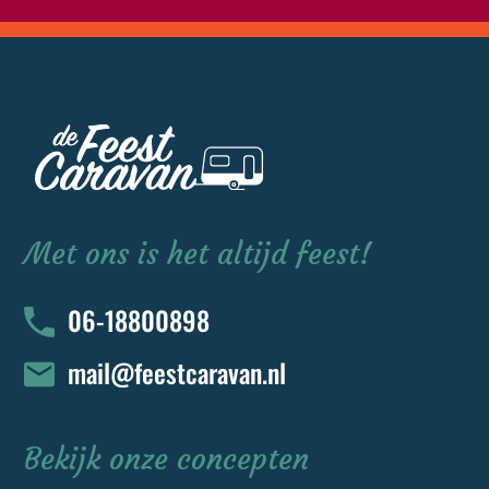
v
e
l
d
l
e
e
g
t
Met ons is het altijd feest!
e
l
06-18800898
a
t
mail@feestcaravan.nl
e
n
.
Bekijk onze concepten