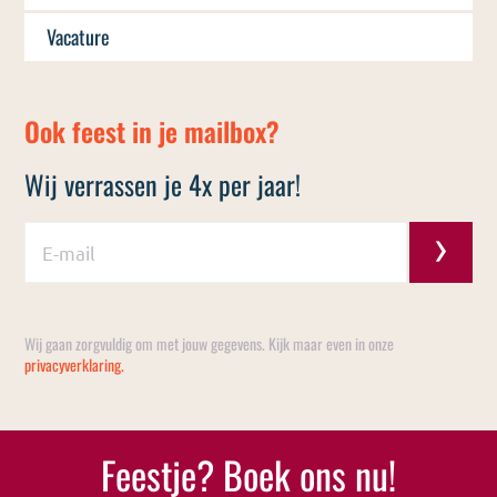
Vacature
Ook feest in je mailbox?
Wij verrassen je 4x per jaar!
G
e
l
i
Wij gaan zorgvuldig om met jouw gegevens. Kijk maar even in onze
e
privacyverklaring.
v
e
d
Feestje? Boek ons nu!
i
t